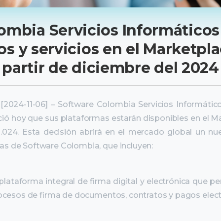
ombia Servicios Informáticos
s y servicios en el
Marketpla
partir de diciembre del 2024
[2024-11-06] – Software Colombia Servicios Informático
nció hoy que sus plataformas estarán disponibles en el M
2.024. Esta decisión abrirá en el mercado global un nu
as de Software Colombia, que incluyen:
lataforma integral de firma digital y electrónica que pe
procesos de firma de documentos, contratos y pagos elect