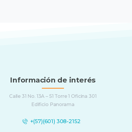
Información de interés
Calle 31 No. 13A – 51 Torre 1 Oficina 301
Edificio Panorama
+(57)(601) 308-2152