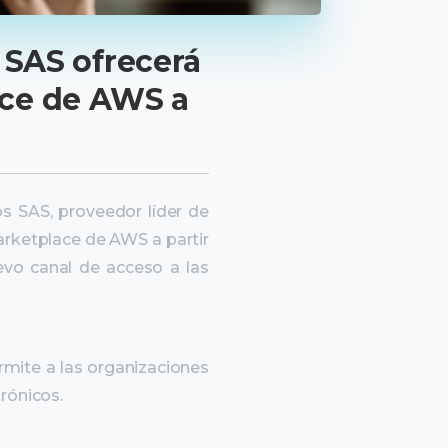
 SAS ofrecerá
ce de AWS a
s SAS, proveedor líder de
arketplace de AWS a partir
evo canal de acceso a las
rmite a las organizaciones
rónicos.