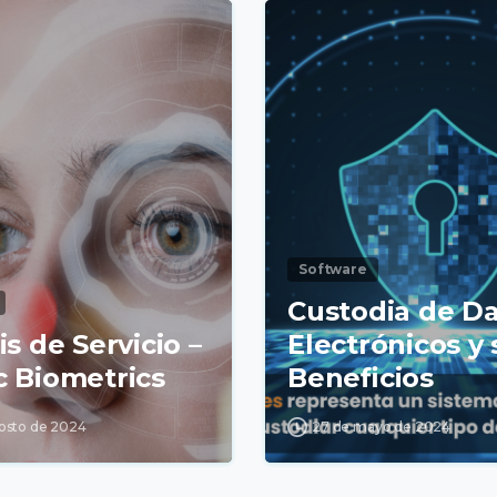
Software
Custodia de D
is de Servicio –
Electrónicos y 
c Biometrics
Beneficios
osto de 2024
27 de mayo de 2024