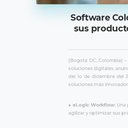
Software Col
sus producto
[Bogotá DC, Colombia] – 
soluciones digitales, anu
del 1o de diciembre del 
soluciones más innovador
●
eLogic Workflow:
Una p
agilizar y optimizar sus 