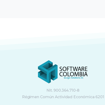
Nit. 900.364.710-8
Régimen Común Actividad Económica 6201